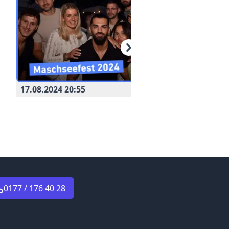
17.08.
17.08.2024 20:55
3 / 462
0177 / 176 40 28